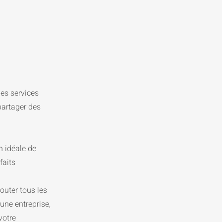
les services
partager des
n idéale de
faits
outer tous les
 une entreprise,
votre