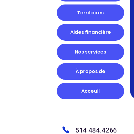
Territoires
Aides financière
Nos services
À propos de
Acceuil
514 484.4266